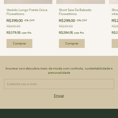
Vestido Longo Frente Única
Short Saia De Babado
Sho
Flowertinno
Flowertinno
infa
R$399,00
R$299,00
R$2
-
9
%
OFF
-
9
%
OFF
R$439,90
R$329,90
R$2
R$379,05
R$284,05
R$2
com
Pix
com
Pix
Comprar
Comprar
Inscreva-se e descubra mais da moda com conforto, sustentabilidade e
personalidade