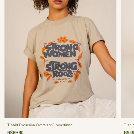
T-shir
T-shirt Exclusiva Oversizer Flowertinno
R$49
R$89,90