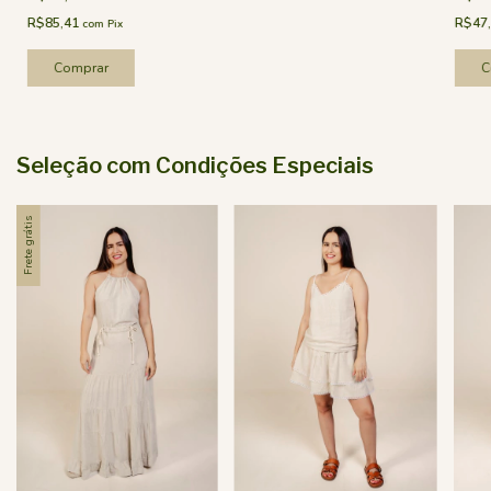
R$47
R$85,41
com
Pix
C
Comprar
Seleção com Condições Especiais
Frete grátis